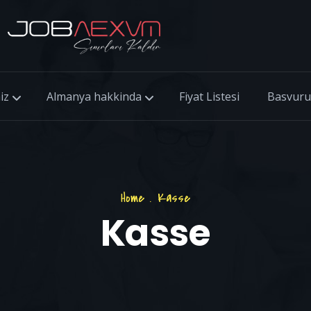
iz
Almanya hakkinda
Fiyat Listesi
Basvuru
Home
.
Kasse
Kasse