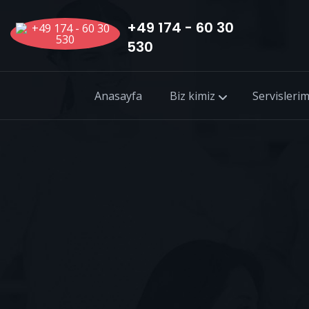
+49 174 - 60 30
530
Anasayfa
Biz kimiz
Servislerim