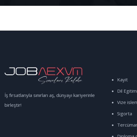
Kayit
Dil Egitim
İş fırsatlarıyla sınırları aş, dünyayı kariyerinle
Vize islem
birleştir!
Sigorta
Tercüman
Diploma d