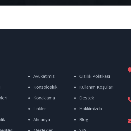
Avukatimiz
Gizlilik Politikası
i
Konsolosluk
Kullanım Koşulları
leri
Konaklama
Destek
Linkler
Hakkimizda
lik
Almanya
Blog
enkligi
Meslekler
SSS