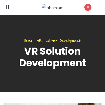
Home
.
VR Solution Development
VR Solution
Development